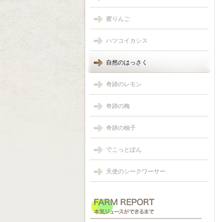
蜜りんご
ハツコイカシス
自然のはっさく
奇跡のレモン
奇跡の梅
奇跡の柚子
でこっとぽん
天使のシークワーサー