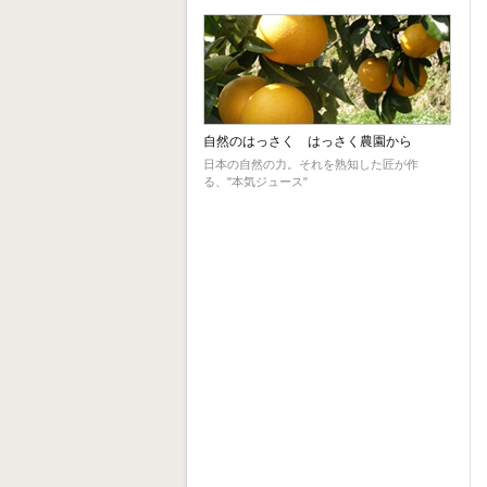
自然のはっさく はっさく農園から
日本の自然の力。それを熟知した匠が作
る、"本気ジュース"