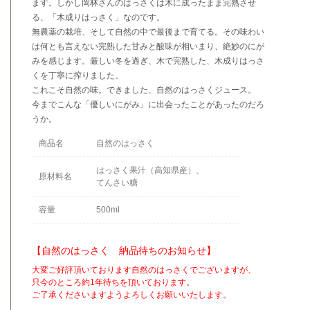
ます。しかし岡林さんのはっさくは木に成ったまま完熟させ
る、「木成りはっさく」なのです。
無農薬の栽培、そして自然の中で最後まで育てる。その味わい
は何とも言えない完熟した甘みと酸味が相いまり、絶妙のにが
みを感じます。厳しい冬を過ぎ、木で完熟した、木成りはっさ
くを丁寧に搾りました。
これこそ自然の味。できました、自然のはっさくジュース。
今までこんな「優しいにがみ」に出会ったことがあったのだろ
うか。
商品名
自然のはっさく
はっさく果汁（高知県産）、
原材料名
てんさい糖
容量
500ml
【自然のはっさく 納品待ちのお知らせ】
大変ご好評頂いております自然のはっさくでございますが、
只今のところ約1年待ちを頂いております。
ご了承くださいますようよろしくお願いいたします。