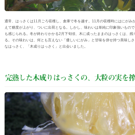
通常、はっさくは11月ごろ収穫し、倉庫で冬を越す。11月の収穫時にはにがみ
えて糖度が上がり、ついに出荷となる。しかし、味わいは単純に印象強いもので
も感じられる。冬が終わりかかる2月下旬頃、木に成ったままのはっさくは、残
る。その味わいは、何とも言えない「優しいにがみ」と甘味を併せ持つ美味しさ
なはっさく、「木成りはっさく」と出会いました。