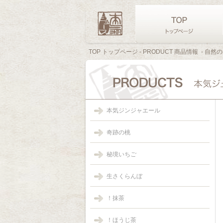
TOP トップページ
- PRODUCT 商品情報
- 自然
本気ジンジャエール
奇跡の桃
秘境いちご
生さくらんぼ
！抹茶
！ほうじ茶