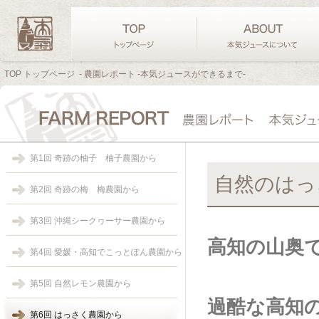
TOP トップページ
- 農園レポート -本気ジュースができるまで-
第1回 奇跡の柚子 柚子農園から
自然のはっ
第2回 奇跡の梅 梅農園から
第3回 沖縄シークヮーサー農園から
高知の山奥
第4回 愛媛・高知でこっとぽん農園から
第5回 自然レモン農園から
過酷な高知
第6回 はっさく農園から