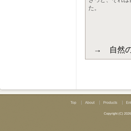
た。
→ 自然
Top
About
Products
En
Copyright (C)
2026